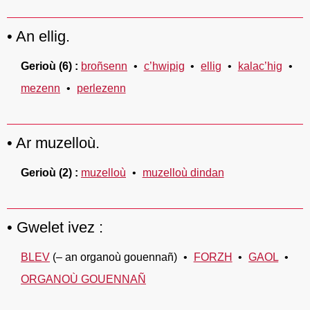
An ellig.
Gerioù
(6)
broñsenn
c’hwipig
ellig
kalac’hig
mezenn
perlezenn
Ar muzelloù.
Gerioù
(2)
muzelloù
muzelloù dindan
Gwelet ivez :
BLEV
(– an organoù gouennañ)
FORZH
GAOL
ORGANOÙ GOUENNAÑ