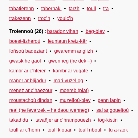
tabatierenn
tabernakl
tarzh
toull
tra
trakezenn
troc’h
youlc’h
Troiennoù
(26)
baradoz vihan
beg-blev
boest-lizheroù
feunteun kreiz-kêr
foñsoù badeziant
gwaremm ar glizh
gwask he gaol
gwenneg (he dek –)
kambr ar c’hleier
kambr ar vugale
maner ar blijadur
mari-vuzellog
menez ar c’haezour
moereb (plat)
moustachoù dindan
muzelloù-blev
penn lapin
real (he fevarzek – ha daou wenneg)
sal ar gouelioù
takad du
tavañjer ar c’hrampouezh
tog-kistin
toull ar c’henn
toull klouar
toull riboul
tu a-raok