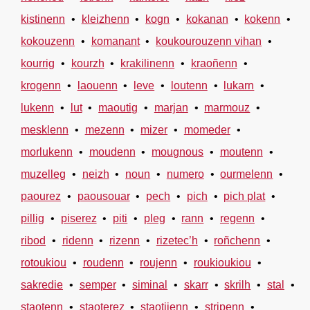
kistinenn
kleizhenn
kogn
kokanan
kokenn
kokouzenn
komanant
koukourouzenn vihan
kourrig
kourzh
krakilinenn
kraoñenn
krogenn
laouenn
leve
loutenn
lukarn
lukenn
lut
maoutig
marjan
marmouz
mesklenn
mezenn
mizer
momeder
morlukenn
moudenn
mougnous
moutenn
muzelleg
neizh
noun
numero
ourmelenn
paourez
paousouar
pech
pich
pich plat
pillig
piserez
piti
pleg
rann
regenn
ribod
ridenn
rizenn
rizetec’h
roñchenn
rotoukiou
roudenn
roujenn
roukioukiou
sakredie
semper
siminal
skarr
skrilh
stal
staotenn
staoterez
staotijenn
stripenn