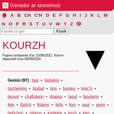
Geriadur ar sinonimoù
🏠
A
B
CH
C’H
D
E
F
G
H
I
J
K
L
M
N
O
P
R
S
T
U
V
W
Y
Z
🎲
KOURZH
▼
Pajenn embannet d’ar 15/08/2022. Kemm
diwezhañ d’an 08/09/2024.
Gerioù
(97)
bek
bidaikig
bochennig
bodad
bos
bouteg
broc’h
broust
chaflutenn
diapoa
faout
faoutenn
fete
flañch
flutenn
foñs
forn
gaol
grem
heñchoù
istrenn
kantolor
kazh
kiez