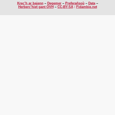
Krec’h ar bajenn
Degemer
Preferañsoù
Data
Herberc’hiet gant OVH
CC-BY-SA
:
Fidambie.net