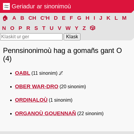
Geriadur ar sinonimoù
🏠
A
B
CH
C’H
D
E
F
G
H
I
J
K
L
M
N
O
P
R
S
T
U
V
W
Y
Z
🎲
Pennsinonimoù hag a gomañs gant
O
(4)
OABL
(11 sinonim)
🌌
OBER WAR-DRO
(20 sinonim)
ORDINALOÙ
(1 sinonim)
ORGANOÙ GOUENNAÑ
(22 sinonim)