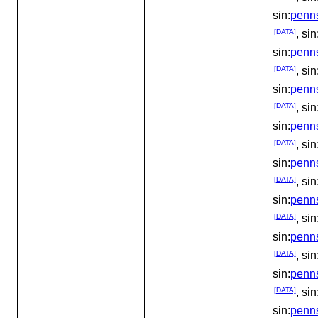
sin:
penn
, sin
[DATA]
sin:
penn
, sin
[DATA]
sin:
penn
, sin
[DATA]
sin:
penn
, sin
[DATA]
sin:
penn
, sin
[DATA]
sin:
penn
, sin
[DATA]
sin:
penn
, sin
[DATA]
sin:
penn
, sin
[DATA]
sin:
penn