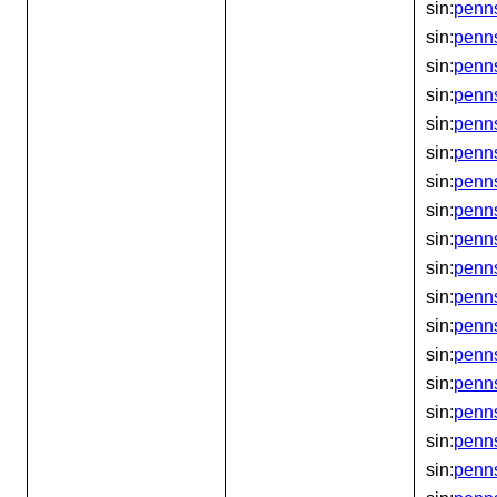
sin:
penn
sin:
penn
sin:
penn
sin:
penn
sin:
penn
sin:
penn
sin:
penn
sin:
penn
sin:
penn
sin:
penn
sin:
penn
sin:
penn
sin:
penn
sin:
penn
sin:
penn
sin:
penn
sin:
penn