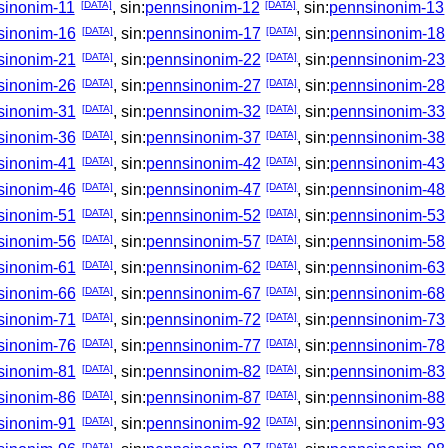
sinonim-11
, sin:
pennsinonim-12
, sin:
pennsinonim-13
[DATA]
[DATA]
sinonim-16
, sin:
pennsinonim-17
, sin:
pennsinonim-18
[DATA]
[DATA]
sinonim-21
, sin:
pennsinonim-22
, sin:
pennsinonim-23
[DATA]
[DATA]
sinonim-26
, sin:
pennsinonim-27
, sin:
pennsinonim-28
[DATA]
[DATA]
sinonim-31
, sin:
pennsinonim-32
, sin:
pennsinonim-33
[DATA]
[DATA]
sinonim-36
, sin:
pennsinonim-37
, sin:
pennsinonim-38
[DATA]
[DATA]
sinonim-41
, sin:
pennsinonim-42
, sin:
pennsinonim-43
[DATA]
[DATA]
sinonim-46
, sin:
pennsinonim-47
, sin:
pennsinonim-48
[DATA]
[DATA]
sinonim-51
, sin:
pennsinonim-52
, sin:
pennsinonim-53
[DATA]
[DATA]
sinonim-56
, sin:
pennsinonim-57
, sin:
pennsinonim-58
[DATA]
[DATA]
sinonim-61
, sin:
pennsinonim-62
, sin:
pennsinonim-63
[DATA]
[DATA]
sinonim-66
, sin:
pennsinonim-67
, sin:
pennsinonim-68
[DATA]
[DATA]
sinonim-71
, sin:
pennsinonim-72
, sin:
pennsinonim-73
[DATA]
[DATA]
sinonim-76
, sin:
pennsinonim-77
, sin:
pennsinonim-78
[DATA]
[DATA]
sinonim-81
, sin:
pennsinonim-82
, sin:
pennsinonim-83
[DATA]
[DATA]
sinonim-86
, sin:
pennsinonim-87
, sin:
pennsinonim-88
[DATA]
[DATA]
sinonim-91
, sin:
pennsinonim-92
, sin:
pennsinonim-93
[DATA]
[DATA]
[DATA]
[DATA]