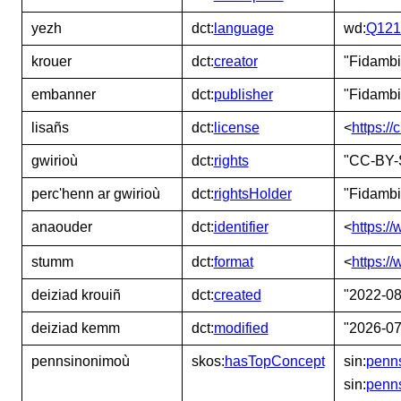
yezh
dct:
language
wd:
Q121
krouer
dct:
creator
"Fidambi
embanner
dct:
publisher
"Fidambi
lisañs
dct:
license
<
https:/
gwirioù
dct:
rights
"CC-BY-
perc'henn ar gwirioù
dct:
rightsHolder
"Fidambi
anaouder
dct:
identifier
<
https:/
stumm
dct:
format
<
https:/
deiziad krouiñ
dct:
created
"2022-08
deiziad kemm
dct:
modified
"2026-07
pennsinonimoù
skos:
hasTopConcept
sin:
penn
sin:
penn