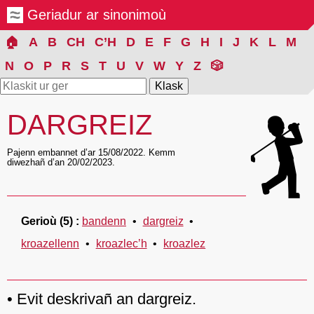
Geriadur ar sinonimoù
🏠
A
B
CH
C’H
D
E
F
G
H
I
J
K
L
M
N
O
P
R
S
T
U
V
W
Y
Z
🎲
DARGREIZ
🏌
Pajenn embannet d’ar 15/08/2022. Kemm
diwezhañ d’an 20/02/2023.
Gerioù
(5)
bandenn
dargreiz
kroazellenn
kroazlec’h
kroazlez
Evit deskrivañ an dargreiz.