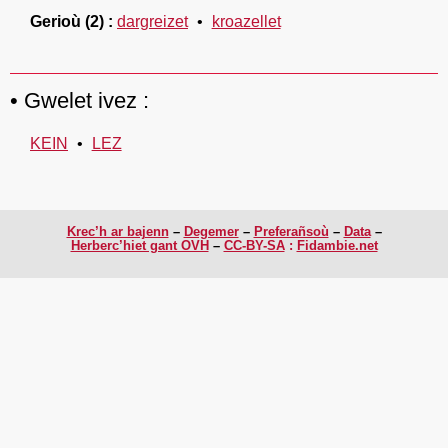
Gerioù
(2)
dargreizet
kroazellet
Gwelet ivez :
KEIN
LEZ
Krec’h ar bajenn
Degemer
Preferañsoù
Data
Herberc’hiet gant OVH
CC-BY-SA
:
Fidambie.net