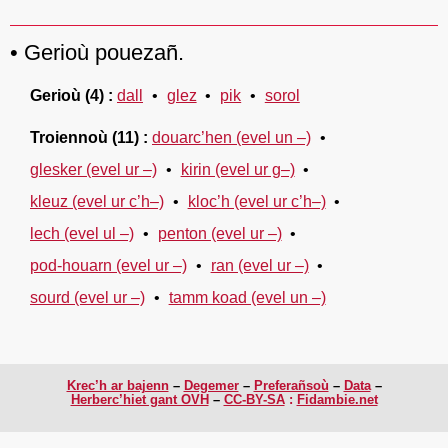
Gerioù pouezañ.
Gerioù
(4)
dall
glez
pik
sorol
Troiennoù
(11)
douarc’hen (evel un –)
glesker (evel ur –)
kirin (evel ur g–)
kleuz (evel ur c’h–)
kloc’h (evel ur c’h–)
lech (evel ul –)
penton (evel ur –)
pod-houarn (evel ur –)
ran (evel ur –)
sourd (evel ur –)
tamm koad (evel un –)
Krec’h ar bajenn
Degemer
Preferañsoù
Data
Herberc’hiet gant OVH
CC-BY-SA
:
Fidambie.net