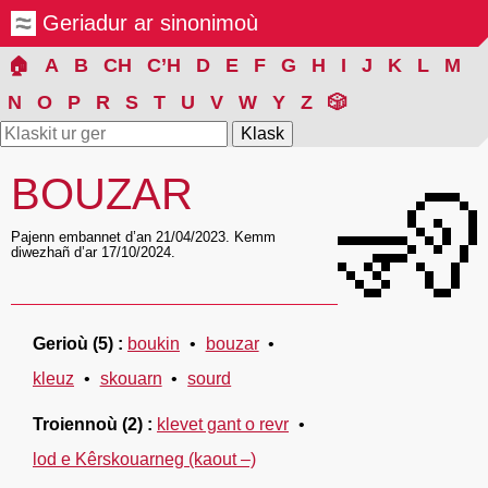
Geriadur ar sinonimoù
🏠
A
B
CH
C’H
D
E
F
G
H
I
J
K
L
M
N
O
P
R
S
T
U
V
W
Y
Z
🎲
BOUZAR
🧏
Pajenn embannet d’an 21/04/2023. Kemm
diwezhañ d’ar 17/10/2024.
Gerioù
(5)
boukin
bouzar
kleuz
skouarn
sourd
Troiennoù
(2)
klevet gant o revr
lod e Kêrskouarneg (kaout –)