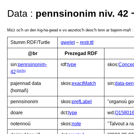
Data :
pennsinonim niv. 4
Ma'z oc'h un den kig-ha-gwad e vo aezetoc'h deoc'h lenn ar bajenn-mañ 
Stumm RDF/Turtle
gwelet
–
restr.ttl
@br
Prezegad RDF
sin:
pennsinonim-
rdf:
type
skos:
Concep
42
[DATA]
pajennad data
skos:
exactMatch
sin:
data-pen
(homañ)
pennsinonim
skos:
prefLabel
"organoù g
doare
dct:
type
wd:
Q15801
notennoù
skos:
note
"Talvout a r