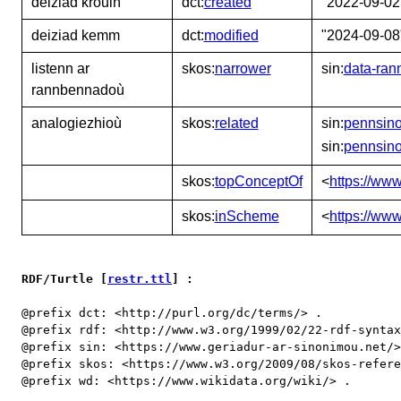
deiziad krouiñ
dct:
created
"2022-09-02
deiziad kemm
dct:
modified
"2024-09-08
listenn ar
skos:
narrower
sin:
data-ra
rannbennadoù
analogiezhioù
skos:
related
sin:
pennsin
sin:
pennsin
skos:
topConceptOf
<
https://www
skos:
inScheme
<
https://www
RDF/Turtle [
restr.ttl
] :
@prefix dct: <http://purl.org/dc/terms/> .

@prefix rdf: <http://www.w3.org/1999/02/22-rdf-syntax
@prefix sin: <https://www.geriadur-ar-sinonimou.net/>
@prefix skos: <https://www.w3.org/2009/08/skos-refere
@prefix wd: <https://www.wikidata.org/wiki/> .
