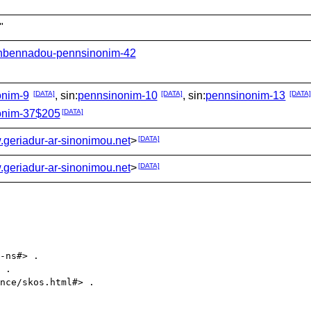
"
"
nnbennadou-pennsinonim-42
onim-9
, sin:
pennsinonim-10
, sin:
pennsinonim-13
[DATA]
[DATA]
[DATA
onim-37$205
[DATA]
.geriadur-ar-sinonimou.net
>
[DATA]
.geriadur-ar-sinonimou.net
>
[DATA]
-ns#> .

 .

nce/skos.html#> .
