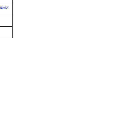
[DATA]