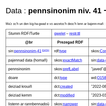
Data :
pennsinonim niv. 41 
Ma'z oc'h un den kig-ha-gwad e vo aezetoc'h deoc'h lenn ar bajenn-mañ 
Stumm RDF/Turtle
gwelet
–
restr.ttl
@br
Prezegad RDF
sin:
pennsinonim-41
rdf:
type
skos:
Con
[DATA]
pajennad data (homañ)
skos:
exactMatch
sin:
data
pennsinonim
skos:
prefLabel
"javed"
doare
dct:
type
wd:
Q158
deiziad krouiñ
dct:
created
"2022-08
deiziad kemm
dct:
modified
"2023-03
listenn ar rannbennadoù
skos:
narrower
sin:
data