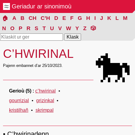
Geriadur ar sinonimoù
🏠
A
B
CH
C’H
D
E
F
G
H
I
J
K
L
M
N
O
P
R
S
T
U
V
W
Y
Z
🎲
C’HWIRINAL
🐎
Pajenn embannet d’ar 25/10/2023.
Gerioù
(5)
c’hwirinal
gourrizial
grizinkal
kristilhañ
skrimpal
C’hwirinadenn.