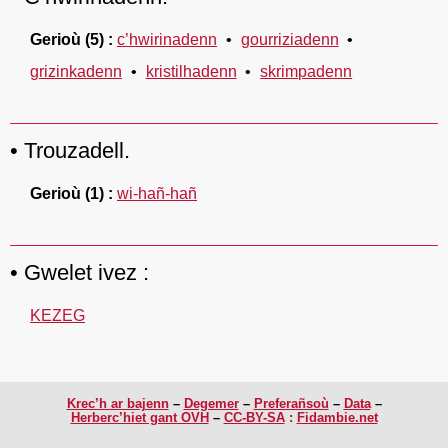
Gerioù
(5)
c’hwirinadenn
gourriziadenn
grizinkadenn
kristilhadenn
skrimpadenn
Trouzadell.
Gerioù
(1)
wi-hañ-hañ
Gwelet ivez :
KEZEG
Krec’h ar bajenn
Degemer
Preferañsoù
Data
Herberc’hiet gant OVH
CC-BY-SA
:
Fidambie.net