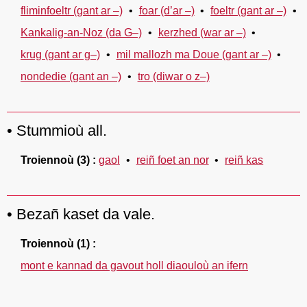
fliminfoeltr (gant ar –)
foar (d’ar –)
foeltr (gant ar –)
Kankalig-an-Noz (da G–)
kerzhed (war ar –)
krug (gant ar g–)
mil mallozh ma Doue (gant ar –)
nondedie (gant an –)
tro (diwar o z–)
Stummioù all.
Troiennoù
(3)
gaol
reiñ foet an nor
reiñ kas
Bezañ kaset da vale.
Troiennoù
(1)
mont e kannad da gavout holl diaouloù an ifern