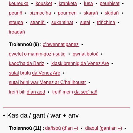
keureuka
kousket
kranketa
lusa
peurbisat
peuriñ
pizmoc’ha
pourmen
skarañ
skidañ
stoupa
straniñ
sukantinat
sutal
triñchina
troadañ
Troiennoù
(9)
c’hwennat panez
gwelet o mamm-gozh-sutig
gwriat botoù
kaoc’ha
da Bariz
klask brennig da Venez Are
sutal
brulu
da Venez Are
sutal
brini war
Menez ar C’hailhoustr
treiñ bili
d’an aod
treiñ mein
da sec’hañ
Kas da / gant / war + anv.
Troiennoù
(11)
dañsoù (d’an –)
diaoul (gant an –)