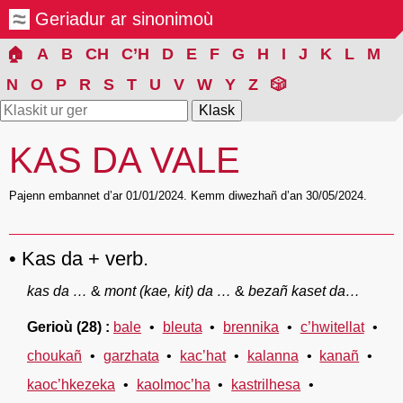
Geriadur ar sinonimoù
🏠
A
B
CH
C’H
D
E
F
G
H
I
J
K
L
M
N
O
P
R
S
T
U
V
W
Y
Z
🎲
KAS DA VALE
Pajenn embannet d’ar 01/01/2024. Kemm diwezhañ d’an 30/05/2024.
Kas da + verb.
kas da …
&
mont (kae, kit) da …
&
bezañ kaset da…
Gerioù
(28)
bale
bleuta
brennika
c’hwitellat
choukañ
garzhata
kac’hat
kalanna
kanañ
kaoc’hkezeka
kaolmoc’ha
kastrilhesa