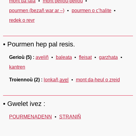
mont da lala
mont pelloù-pelloù
pourmen (bezañ war ar –)
pourmen o c’halite
redek o revr
Pourmen hep pal resis.
Gerioù
(5)
aveliñ
baleata
fleisat
garzhata
kantren
Troiennoù
(2)
lonkañ
avel
mont da-heul o zreid
Gwelet ivez :
POURMENADENN
STRANIÑ