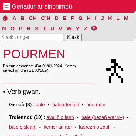
Geriadur ar sinonimoù
🏠
A
B
CH
C’H
D
E
F
G
H
I
J
K
L
M
N
O
P
R
S
T
U
V
W
Y
Z
🎲
POURMEN
🚶
Pajenn embannet d’ar 01/01/2024. Kemm
diwezhañ d’an 21/08/2024.
Verb gwan.
Gerioù
(3)
bale
baleadenniñ
pourmen
Troiennoù
(10)
aveliñ o fenn
bale (bezañ war v–)
bale
o skiant
kemer an aer
laerezh o zoull