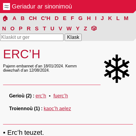
Geriadur ar sinonimoù
🏠
A
B
CH
C’H
D
E
F
G
H
I
J
K
L
M
N
O
P
R
S
T
U
V
W
Y
Z
🎲
ERC’H
❄
Pajenn embannet d’an 18/01/2024. Kemm
diwezhañ d’an 12/08/2024.
Gerioù
(2)
erc’h
fuerc’h
Troiennoù
(1)
kaoc’h aelez
Erc’h teuzet.