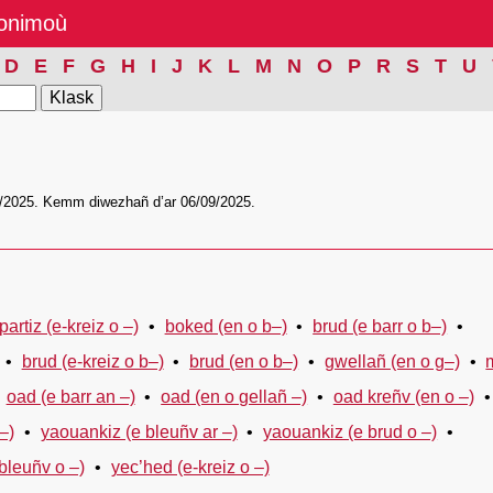
nonimoù
D
E
F
G
H
I
J
K
L
M
N
O
P
R
S
T
U
/2025. Kemm diwezhañ d’ar 06/09/2025.
artiz (e-kreiz o –)
boked (en o b–)
brud (e barr o b–)
brud (e-kreiz o b–)
brud (en o b–)
gwellañ (en o g–)
oad (e barr an –)
oad (en o gellañ –)
oad kreñv (en o –)
–)
yaouankiz (e bleuñv ar –)
yaouankiz (e brud o –)
bleuñv o –)
yec’hed (e-kreiz o –)