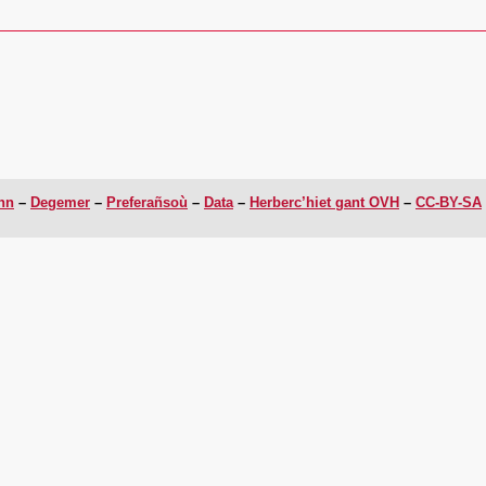
enn
Degemer
Preferañsoù
Data
Herberc’hiet gant OVH
CC-BY-SA