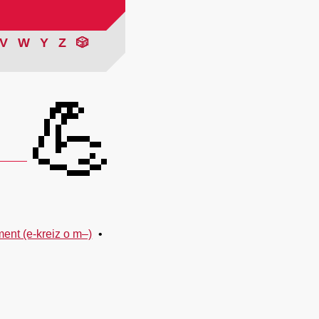
V
W
Y
Z
🎲
💪
ment (e-kreiz o m–)