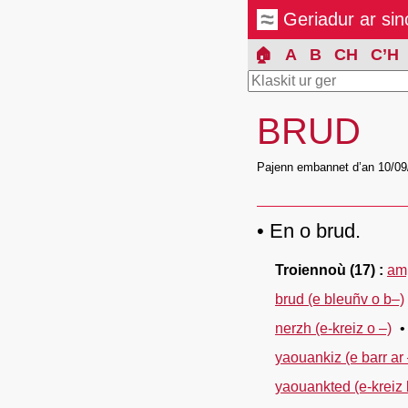
Geriadur ar si
🏠
A
B
CH
C’H
BRUD
Pajenn embannet d’an 10/09
En o brud.
Troiennoù
(17)
amp
brud (e bleuñv o b–)
nerzh (e-kreiz o –)
yaouankiz (e barr ar 
yaouankted (e-kreiz 