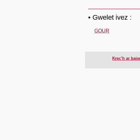
Gwelet ivez :
GOUR
Krec’h ar baj