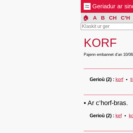
Geriadur ar si
🏠
A
B
CH
C’H
KORF
Pajenn embannet d’an 10/08
Gerioù
(2)
korf
t
Ar c’horf-bras.
Gerioù
(2)
kef
ko