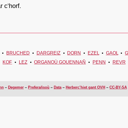
r c’horf.
BRUCHED
DARGREIZ
DORN
EZEL
GAOL
KOF
LEZ
ORGANOÙ GOUENNAÑ
PENN
REVR
enn
Degemer
Preferañsoù
Data
Herberc’hiet gant OVH
CC-BY-SA