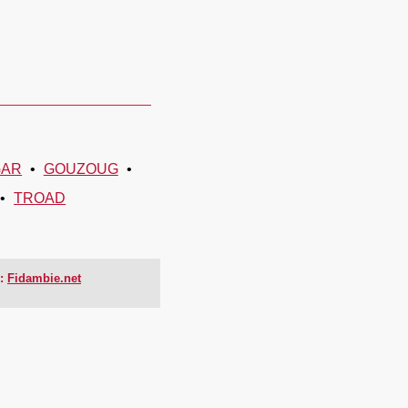
GAR
GOUZOUG
TROAD
:
Fidambie.net