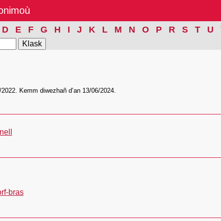
nonimoù
D
E
F
G
H
I
J
K
L
M
N
O
P
R
S
T
U
/2022. Kemm diwezhañ d’an 13/06/2024.
inell
rf-bras