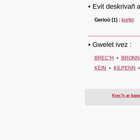
Evit deskrivañ a
Gerioù
(1)
korfet
Gwelet ivez :
BREC’H
BRONN
KEIN
KILPENN
Krec’h ar baj