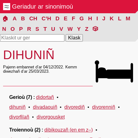
Geriadur ar sinonimoù
🏠
A
B
CH
C’H
D
E
F
G
H
I
J
K
L
M
N
O
P
R
S
T
U
V
W
Y
Z
🎲
DIHUNIÑ
🛏
Pajenn embannet d’ar 04/12/2022. Kemm
diwezhañ d’ar 25/03/2023.
Gerioù
(7)
didortañ
dihuniñ
divadaouiñ
divorediñ
divorenniñ
divorfilañ
divorgousket
Troiennoù
(2)
dibikouzañ (en em z–)