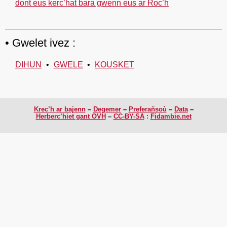
dont eus kerc’hat bara gwenn eus ar Roc’h
Gwelet ivez :
DIHUN
GWELE
KOUSKET
Krec’h ar bajenn
Degemer
Preferañsoù
Data
Herberc’hiet gant OVH
CC-BY-SA
:
Fidambie.net