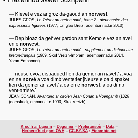
Klevet e vez ar groz da-gaoud an
norwest
.
JULES GROS
,
Le Trésor du breton parlé, tome 2 : dictionnaire des
expressions figurées
(1977, Emgleo Breiz, adembannadur 2010)
Bep bloaz da geñver pardon sant Kemo e vez an avel
en e
norwest
.
JULES GROS
,
Le Trésor du breton parlé : supplément au dictionnaire
breton-français
(1989, Skol Vreizh-Impram, adembannadur 2014,
Yoran Embanner)
neuse evoa dispaqued lien da gemer an navel / a voa
en ne
norvé
a voa dimb venterier [Neuze e oa dispaket
lien da gemer an avel / a oa en e
norwest
, a oa dimp
vent-arrière.]
JEAN CONAN
,
Avanturio ar citoien Jean Conan a Voengamb
(1826
(dornskrid), embannet e 1990, Skol Vreizh)
Krec’h ar bajenn
Degemer
Preferañsoù
Data
Herberc’hiet gant OVH
CC-BY-SA
:
Fidambie.net