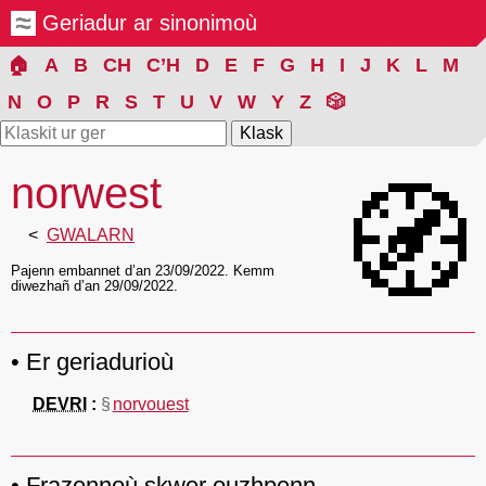
Geriadur ar sinonimoù
🏠
A
B
CH
C’H
D
E
F
G
H
I
J
K
L
M
N
O
P
R
S
T
U
V
W
Y
Z
🎲
norwest
🧭
GWALARN
Pajenn embannet d’an 23/09/2022. Kemm
diwezhañ d’an 29/09/2022.
Er geriadurioù
DEVRI
§
norvouest
Frazennoù skwer ouzhpenn