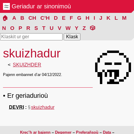
Geriadur ar sinonimoù
🏠
A
B
CH
C’H
D
E
F
G
H
I
J
K
L
M
N
O
P
R
S
T
U
V
W
Y
Z
🎲
skuizhadur
🥱
SKUIZHDER
Pajenn embannet d’ar 04/12/2022.
Er geriadurioù
DEVRI
§
skuizhadur
Krec’h ar bajenn
Degemer
Preferañsoù
Data