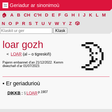
Geriadur ar sinonimoù
🏠
A
B
CH
C’H
D
E
F
G
H
I
J
K
L
M
N
O
P
R
S
T
U
V
W
Y
Z
🎲
loar gozh
🌛
LOAR
(al – o tigreskiñ)
Pajenn embannet d’an 21/12/2022. Kemm
diwezhañ d’ar 01/07/2023.
Er geriadurioù
p.1907
DIKKB
§
LOAR