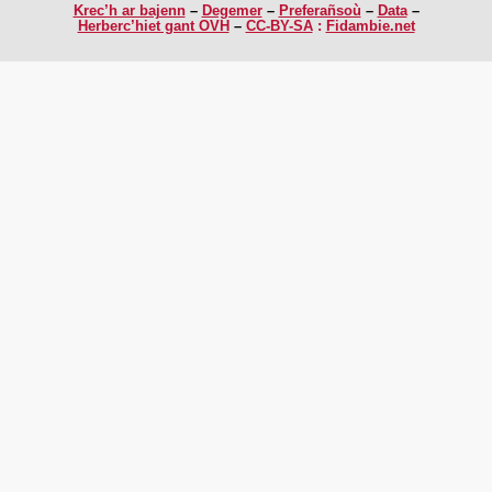
Krec’h ar bajenn
Degemer
Preferañsoù
Data
Herberc’hiet gant OVH
CC-BY-SA
:
Fidambie.net