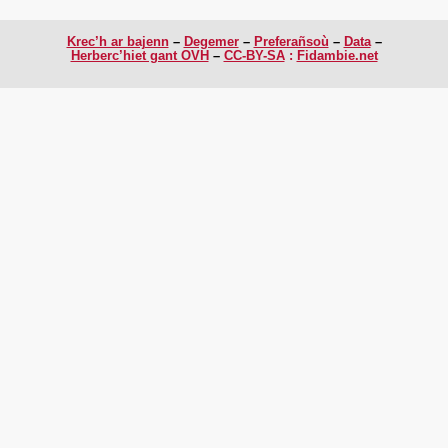
Krec’h ar bajenn
Degemer
Preferañsoù
Data
Herberc’hiet gant OVH
CC-BY-SA
:
Fidambie.net