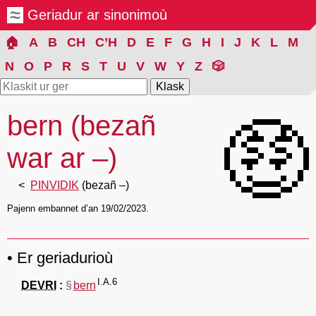
Geriadur ar sinonimoù
🏠
A
B
CH
C’H
D
E
F
G
H
I
J
K
L
M
N
O
P
R
S
T
U
V
W
Y
Z
🎲
bern (bezañ
🤑
war ar –)
PINVIDIK
(bezañ –)
Pajenn embannet d’an 19/02/2023.
Er geriadurioù
I.A.6
DEVRI
§
bern