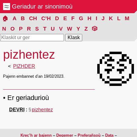
Geriadur ar sinonimoù
🏠
A
B
CH
C’H
D
E
F
G
H
I
J
K
L
M
N
O
P
R
S
T
U
V
W
Y
Z
🎲
pizhentez
🤑
PIZHDER
Pajenn embannet d’an 19/02/2023.
Er geriadurioù
DEVRI
§
pizhentez
Krec’h ar bajenn
Degemer
Preferañsoù
Data