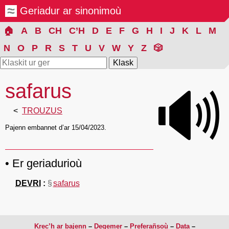
Geriadur ar sinonimoù
🏠
A
B
CH
C’H
D
E
F
G
H
I
J
K
L
M
N
O
P
R
S
T
U
V
W
Y
Z
🎲
safarus
🔊
TROUZUS
Pajenn embannet d’ar 15/04/2023.
Er geriadurioù
DEVRI
§
safarus
Krec’h ar bajenn
Degemer
Preferañsoù
Data