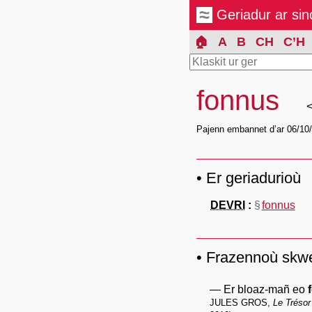
Geriadur ar si
🏠
A
B
CH
C’H
fonnus
Pajenn embannet d’ar 06/10
Er geriadurioù
DEVRI
§
fonnus
Frazennoù skw
Er bloaz-mañ eo
JULES GROS
,
Le Trésor