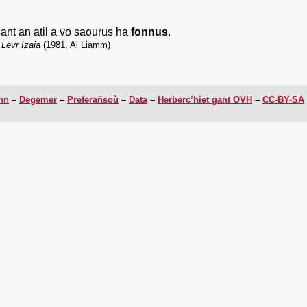
gant an atil a vo saourus ha
fonnus
.
,
Levr Izaia
(1981, Al Liamm)
enn
Degemer
Preferañsoù
Data
Herberc’hiet gant OVH
CC-BY-SA