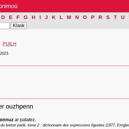
nonimoù
D
E
F
G
H
I
J
K
L
M
N
O
P
R
S
T
U
PUILH
/2023.
er ouzhpenn
fonnuz
ar patatez.
 du breton parlé, tome 2 : dictionnaire des expressions figurées
(1977, Emgle