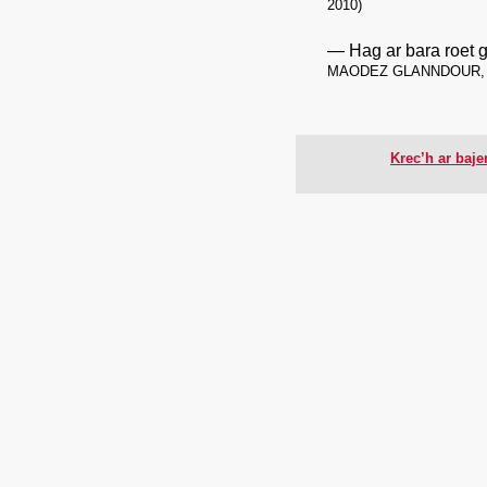
2010)
Hag ar bara roet 
MAODEZ GLANNDOUR
Krec’h ar baj