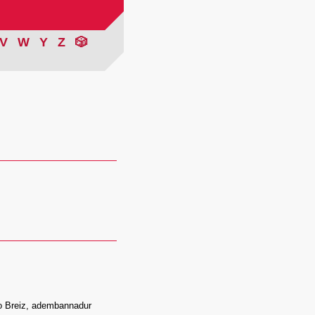
V
W
Y
Z
🎲
o Breiz, adembannadur