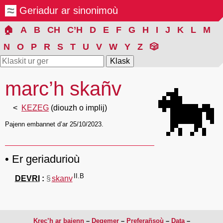
Geriadur ar sinonimoù
🏠
A
B
CH
C’H
D
E
F
G
H
I
J
K
L
M
N
O
P
R
S
T
U
V
W
Y
Z
🎲
marc’h skañv
🐎
KEZEG
(diouzh o implij)
Pajenn embannet d’ar 25/10/2023.
Er geriadurioù
II.B
DEVRI
§
skanv
Krec’h ar bajenn
Degemer
Preferañsoù
Data