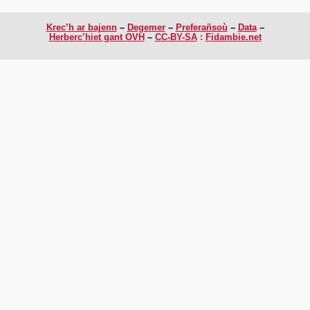
Krec’h ar bajenn
Degemer
Preferañsoù
Data
Herberc’hiet gant OVH
CC-BY-SA
:
Fidambie.net