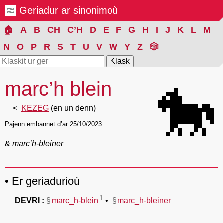
Geriadur ar sinonimoù
🏠
A
B
CH
C’H
D
E
F
G
H
I
J
K
L
M
N
O
P
R
S
T
U
V
W
Y
Z
🎲
marc’h blein
🐎
KEZEG
(en un denn)
Pajenn embannet d’ar 25/10/2023.
&
marc’h-bleiner
Er geriadurioù
1
DEVRI
§
marc_h-blein
§
marc_h-bleiner