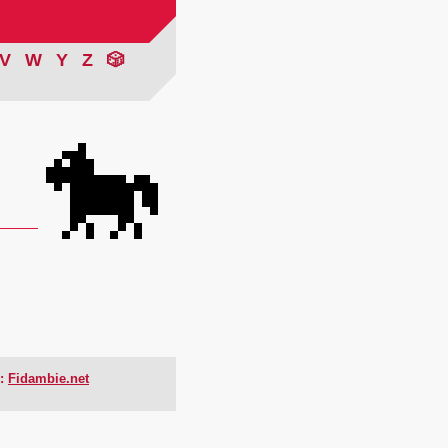
V
W
Y
Z
🎲
🐎
:
Fidambie.net