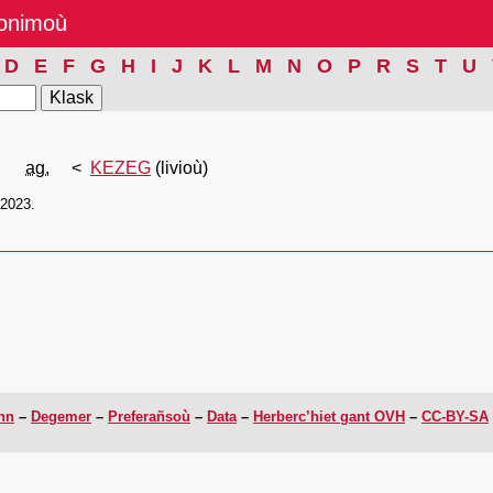
nonimoù
D
E
F
G
H
I
J
K
L
M
N
O
P
R
S
T
U
n
ag.
KEZEG
(livioù)
/2023.
enn
Degemer
Preferañsoù
Data
Herberc’hiet gant OVH
CC-BY-SA