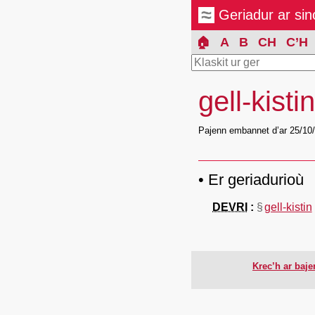
Geriadur ar si
🏠
A
B
CH
C’H
gell-kisti
Pajenn embannet d’ar 25/10
Er geriadurioù
DEVRI
§
gell-kistin
Krec’h ar baj