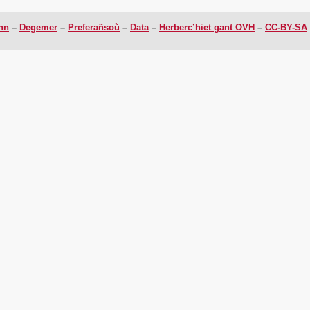
enn
Degemer
Preferañsoù
Data
Herberc’hiet gant OVH
CC-BY-SA