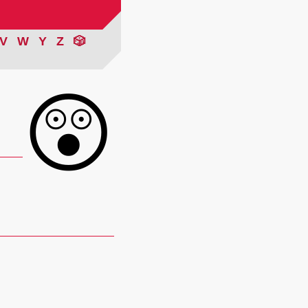
V
W
Y
Z
🎲
😲