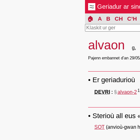
Geriadur ar si
🏠
A
B
CH
C’H
alvaon
g.
Pajenn embannet d’an 29/05
Er geriadurioù
1
DEVRI
§
alvaon-2
Sterioù all eus 
SOT
(anvioù-gwan h