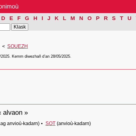
nonimoù
D
E
F
G
H
I
J
K
L
M
N
O
P
R
S
T
U
SOUEZH
/2025. Kemm diwezhañ d’an 28/05/2025.
« alvaon »
ag anvioù-kadarn)
SOT
(anvioù-kadarn)