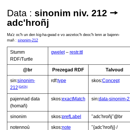
Data :
sinonim niv. 212 🠖
adc'hroñj
Ma'z oc'h un den kig-ha-gwad e vo aezetoc'h deoc'h lenn ar bajenn-
mañ :
sinonim-212
Stumm
gwelet
–
restr.ttl
RDF/Turtle
@br
Prezegad RDF
Talvoud
sin:
sinonim-
rdf:
type
skos:
Concept
212
[DATA]
pajennad data
skos:
exactMatch
sin:
data-sinonim-
(homañ)
sinonim
skos:
prefLabel
"adc'hroñj"@br
notennoù
skos:
note
"{adc’hroñj} /