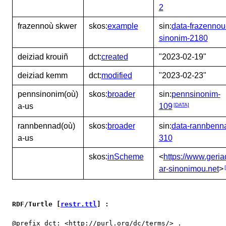
2
frazennoù skwer
skos:
example
sin:
data-frazennou
sinonim-2180
deiziad krouiñ
dct:
created
"2023-02-19"
deiziad kemm
dct:
modified
"2023-02-23"
pennsinonim(où)
skos:
broader
sin:
pennsinonim-
a-us
109
[DATA]
rannbennad(où)
skos:
broader
sin:
data-rannbenn
a-us
310
skos:
inScheme
<
https://www.geria
ar-sinonimou.net
>
RDF/Turtle [
restr.ttl
] :
@prefix dct: <http://purl.org/dc/terms/> .
