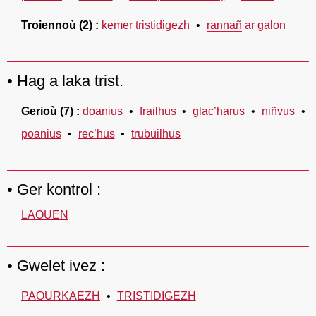
Troiennoù
(2)
kemer tristidigezh
rannañ
ar galon
Hag a laka trist.
Gerioù
(7)
doanius
frailhus
glac’harus
niñvus
poanius
rec’hus
trubuilhus
Ger kontrol :
LAOUEN
Gwelet ivez :
PAOURKAEZH
TRISTIDIGEZH