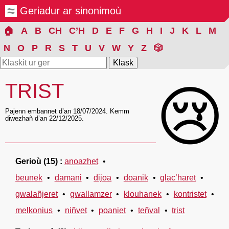
Geriadur ar sinonimoù
🏠
A
B
CH
C’H
D
E
F
G
H
I
J
K
L
M
N
O
P
R
S
T
U
V
W
Y
Z
🎲
TRIST
😢
Pajenn embannet d’an 18/07/2024. Kemm
diwezhañ d’an 22/12/2025.
Gerioù
(15)
anoazhet
beunek
damani
dijoa
doanik
glac’haret
gwalañjeret
gwallamzer
klouhanek
kontristet
melkonius
niñvet
poaniet
teñval
trist