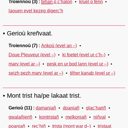
Troiennoù
(3)
bihan
o c’halon
kruel o fenn
laouen evel kezeg digerc’h
Gerioù kreñvaat.
Troiennoù
(7)
Ankoù (evel an –)
Doue Pleuveur (evel –)
ki foetet (evel ur c’h–)
marv (evel ar –)
pesk en ur bod lann (evel ur –)
seizh pezh marv (evel ar –)
tilher kanab (evel ur –)
Mont trist ha/pe lakaat trist.
Gerioù
(11)
damaniañ
doaniañ
glac’hariñ
gwalañjeriñ
kontristañ
melkoniañ
niñval
poaniañ
rec’hiñ
trista (mont war d–)
tristaat