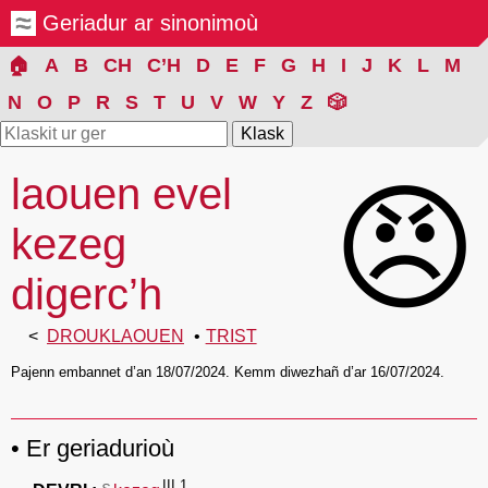
Geriadur ar sinonimoù
🏠
A
B
CH
C’H
D
E
F
G
H
I
J
K
L
M
N
O
P
R
S
T
U
V
W
Y
Z
🎲
laouen evel
😠
kezeg
digerc’h
DROUKLAOUEN
TRIST
Pajenn embannet d’an 18/07/2024. Kemm diwezhañ d’ar 16/07/2024.
Er geriadurioù
III.1