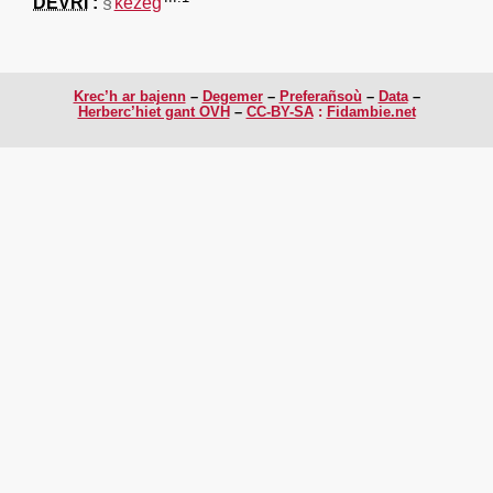
DEVRI
§
kezeg
Krec’h ar bajenn
Degemer
Preferañsoù
Data
Herberc’hiet gant OVH
CC-BY-SA
:
Fidambie.net